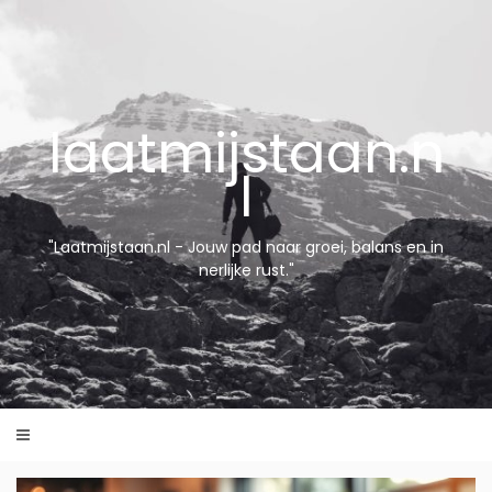
Skip
to
content
laatmijstaan.n
l
"Laatmijstaan.nl - Jouw pad naar groei, balans en in
nerlijke rust."