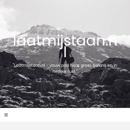
Skip
to
content
laatmijstaan.n
l
"Laatmijstaan.nl - Jouw pad naar groei, balans en in
nerlijke rust."