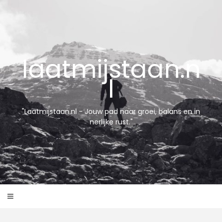
Skip
to
content
laatmijstaan.n
l
"Laatmijstaan.nl - Jouw pad naar groei, balans en in
nerlijke rust."