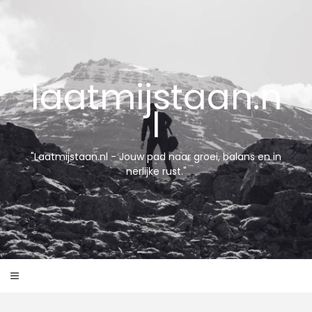
Skip
to
content
laatmijstaan.n
l
"Laatmijstaan.nl - Jouw pad naar groei, balans en in
nerlijke rust."