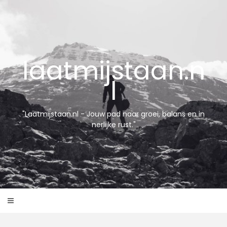
Skip
to
content
laatmijstaan.n
l
"Laatmijstaan.nl - Jouw pad naar groei, balans en in
nerlijke rust."