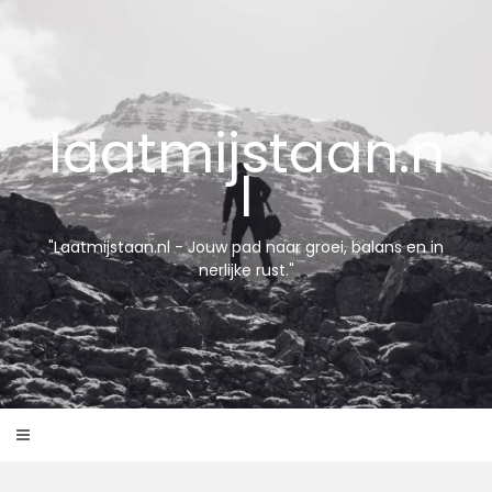
Skip
to
content
laatmijstaan.n
l
"Laatmijstaan.nl - Jouw pad naar groei, balans en in
nerlijke rust."