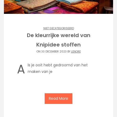
NIET GECATEGORISEERD
De kleurrijke wereld van
Knipidee stoffen
ON 30 DECEMBER 2023 BY
LENORE
A
ls je ooit hebt gedroomd van het
maken van je
Read More