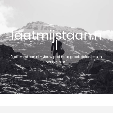
Skip
to
content
laatmijstaan.n
l
"Laatmijstaan.nl - Jouw pad naar groei, balans en in
nerlijke rust."