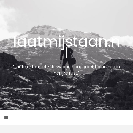
Skip
to
content
laatmijstaan.n
l
"Laatmijstaan.nl - Jouw pad naar groei, balans en in
nerlijke rust."