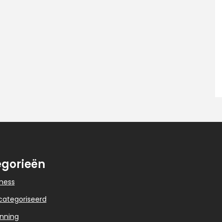
gorieën
ness
categoriseerd
nning