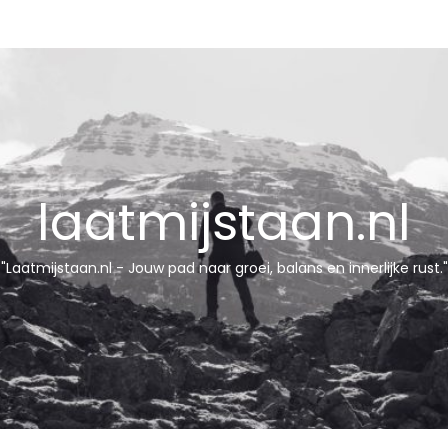
laatmijstaan.nl
"Laatmijstaan.nl - Jouw pad naar groei, balans en innerlijke rust."