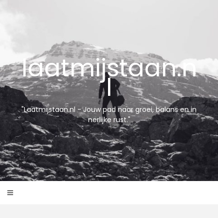
Skip
to
content
laatmijstaan.n
l
"Laatmijstaan.nl - Jouw pad naar groei, balans en in
nerlijke rust."