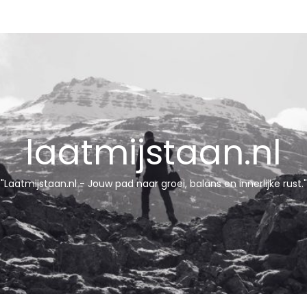
laatmijstaan.nl
"Laatmijstaan.nl - Jouw pad naar groei, balans en innerlijke rust."