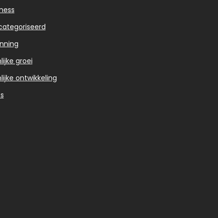
ness
categoriseerd
nning
ijke groei
lijke ontwikkeling
s